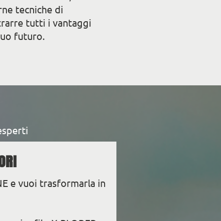
ne tecniche di
arre tutti i vantaggi
tuo futuro.
esperti
ORI
E e vuoi trasformarla in