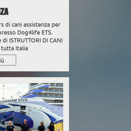
NZA
s di cani assistenza per
 presso Dog4life ETS.
ne di ISTRUTTORI DI CANI
tutta Italia
iù