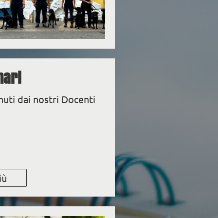
nari
nuti dai nostri Docenti
iù