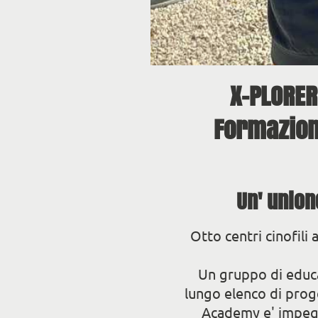
X-PLORER
Formazione
Un' unione
Otto centri cinofili a
Un gruppo di educa
lungo elenco di proget
Academy e' impegna