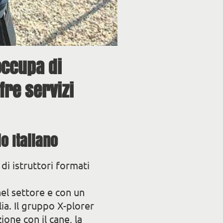
occupa di
fre servizi
io Italiano
e di istruttori formati
el settore e con un
lia. Il gruppo X-plorer
one con il cane, la