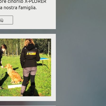
tore cinofilo X-PLORER
a nostra famiglia.
iù