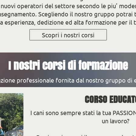
nuovi operatori del settore secondo le piu' moder
egnamento. Scegliendo il nostro gruppo potrai tr
ra esperienza, dedizione ed alta formazione per il 
Scopri i nostri corsi
I nostri corsi di formazione
ione professionale fornita dal nostro gruppo di 
CORSO EDUCAT
I cani sono sempre stati la tua PASSION
un lavoro?